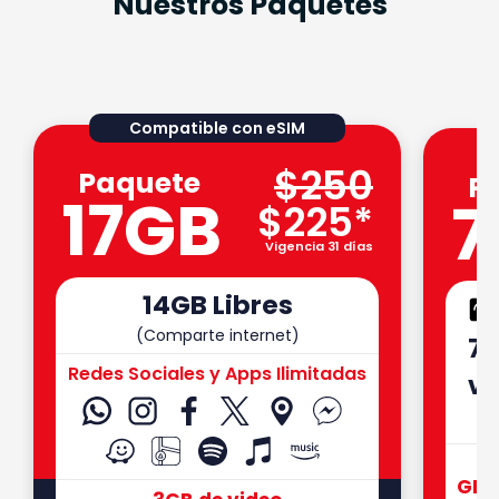
Nuestros Paquetes
Compatible con eSIM
$250
Paquete
P
17GB
7
$225*
Vigencia 31 días
14GB Libres
(Comparte internet)
75
Redes Sociales y Apps Ilimitadas
ve
GB s