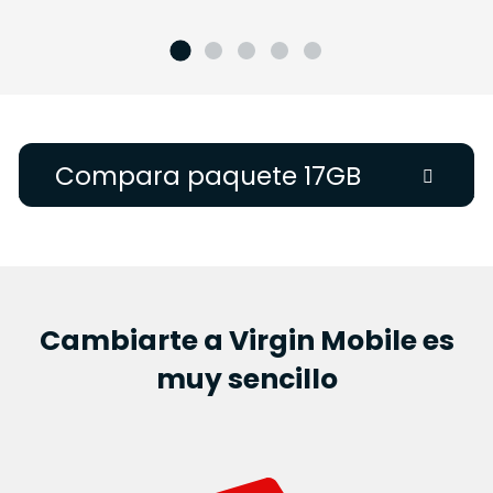
Compara paquete 17GB
Cambiarte a Virgin Mobile es
Además, 3GB
para video y tu
$225**
14GB
muy sencillo​
4to mes
gratis*
Streaming
$300
5.5GB
video